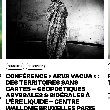
S'INSPIRER
SE FORMER
’
CONFÉRENCE « ARVA VACUA » :
DES TERRITOIRES SANS
CARTES – GÉOPOÉTIQUES
L
ABYSSALES & SIDÉRALES À
s
e
L’ÈRE LIQUIDE – CENTRE
WALLONIE BRUXELLES PARIS