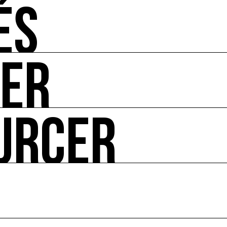
ÉS
UER
-vous de l'art et de l'écologie : manifestations, appels à 
URCER
ire ses impacts.
 enjeux croisés culture et écologie.