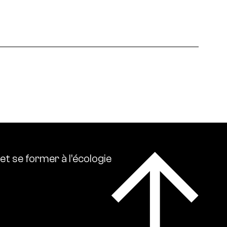
 écologies. Ressource0 relaie l’actualité
lise l’ensemble des références intellectuelles sur
et
se
former
à
l’écologie