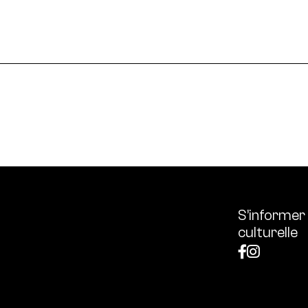
le en France et dans le monde.
ssources français réunissant les univers des arts et des
 l’écologie, diffuse les outils et bonnes pratiques, centra
S’informer
culturelle