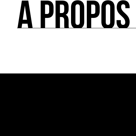
À PROPOS
FÉDÉRER
Le répertoire des acteurs de l’écologie culturel
À PROPOS
Ressource0 est le premier média et centre de re
française et internationale consacrée à l’art et à
cette thématique et recense les acteurs clés.