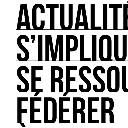
ACTUALIT
S’IMPLIQ
ACTUALITÉS
L'actualité française et internationale des rendez
SE RESSO
S’IMPLIQUER
Les bonnes pratiques, guides et outils pour rédu
FÉDÉRER
SE RESSOURCER
Les ressources théoriques et inspirantes sur les