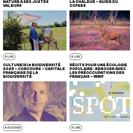
NATURE À SES JUSTES
LA CHALEUR – GUIDE DU
VALEURS
COFEES
À LIRE
À LIRE
CULTURE(S) & BIODIVERSITÉ
RÉCITS POUR UNE ÉCOLOGIE
2025 – CONCOURS – CAPITALE
POPULAIRE : RENOUER AVEC
FRANÇAISE DE LA
LES PRÉOCCUPATIONS DES
BIODIVERSITÉ
FRANÇAIS – WWF
À ÉCOUTER
À LIRE