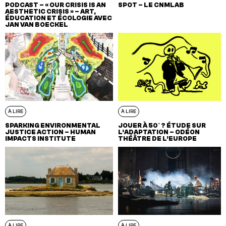
PODCAST – « OUR CRISIS IS AN
SPOT – LE CNMLAB
AESTHETIC CRISIS » – ART,
ÉDUCATION ET ÉCOLOGIE AVEC
JAN VAN BOECKEL
À LIRE
À LIRE
SPARKING ENVIRONMENTAL
JOUER À 50° ? ÉTUDE SUR
JUSTICE ACTION – HUMAN
L’ADAPTATION – ODÉON
IMPACTS INSTITUTE
THÉÂTRE DE L’EUROPE
À LIRE
À LIRE