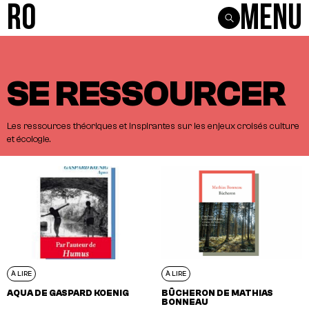
R0
Menu
VOIR TOUS LES ARTICLES
À CONNAÎTRE
À ÉCOUTER
À LIRE
À VOIR
SE RESSOURCER
Les
ressources
théoriques
et
inspirantes
sur
les
enjeux
croisés
culture
et
écologie.
À LIRE
À LIRE
AQUA DE GASPARD KOENIG
BÛCHERON DE MATHIAS
BONNEAU