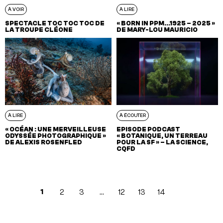
À VOIR
À LIRE
SPECTACLE TOC TOC TOC DE
« BORN IN PPM…1925 – 2025 »
LA TROUPE CLÉONE
DE MARY-LOU MAURICIO
À LIRE
À ÉCOUTER
« OCÉAN : UNE MERVEILLEUSE
EPISODE PODCAST
ODYSSÉE PHOTOGRAPHIQUE »
« BOTANIQUE, UN TERREAU
DE ALEXIS ROSENFLED
POUR LA SF » – LA SCIENCE,
CQFD
1
2
3
…
12
13
14