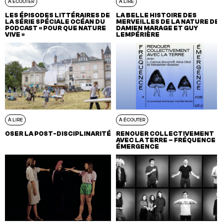
À ÉCOUTER
À LIRE
LES ÉPISODES LITTÉRAIRES DE
LA BELLE HISTOIRE DES
LA SÉRIE SPÉCIALE OCÉAN DU
MERVEILLES DE LA NATURE DE
PODCAST « POUR QUE NATURE
DAMIEN MARAGE ET GUY
VIVE »
LEMPÉRIÈRE
À LIRE
À ÉCOUTER
OSER LA POST-DISCIPLINARITÉ
RENOUER COLLECTIVEMENT
AVEC LA TERRE – FRÉQUENCE
ÉMERGENCE