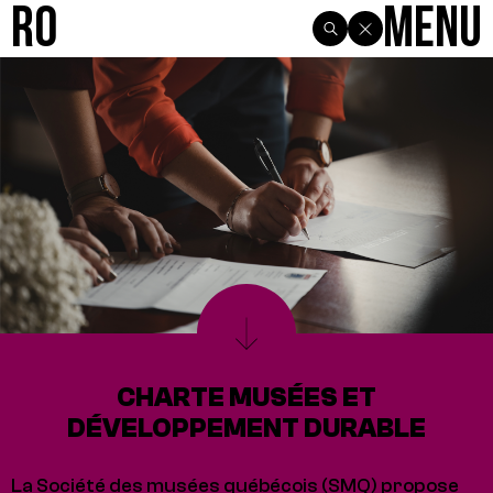
R0
Menu
CHARTE MUSÉES ET
DÉVELOPPEMENT DURABLE
La Société des musées québécois (SMQ) propose