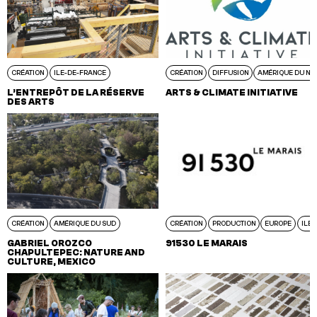
CRÉATION
ILE-DE-FRANCE
CRÉATION
DIFFUSION
AMÉRIQUE DU NO
L’ENTREPÔT DE LA RÉSERVE
ARTS & CLIMATE INITIATIVE
DES ARTS
CRÉATION
AMÉRIQUE DU SUD
CRÉATION
PRODUCTION
EUROPE
ILE
GABRIEL OROZCO
91530 LE MARAIS
CHAPULTEPEC: NATURE AND
CULTURE, MEXICO