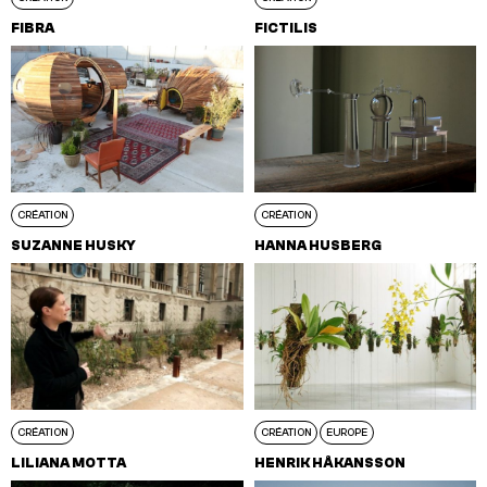
FIBRA
FICTILIS
CRÉATION
CRÉATION
SUZANNE HUSKY
HANNA HUSBERG
CRÉATION
CRÉATION
EUROPE
LILIANA MOTTA
HENRIK HÅKANSSON