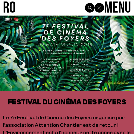
R0
Menu
FESTIVAL DU CINÉMA DES FOYERS
Le 7e Festival de Cinéma des Foyers organisé par
l'association Attention Chantier est de retour !
L'Environnement est à l'honneur cette année avec le