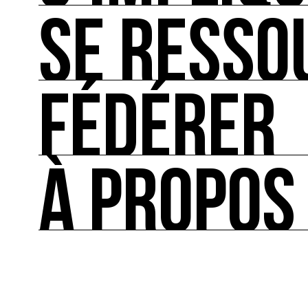
SE RESSO
S’IMPLIQUER
Les bonnes pratiques, guides et outils pour rédu
FÉDÉRER
SE RESSOURCER
Les ressources théoriques et inspirantes sur les
À PROPOS
FÉDÉRER
Le répertoire des acteurs de l’écologie culturel
À PROPOS
Ressource0 est le premier média et centre de re
française et internationale consacrée à l’art et à
cette thématique et recense les acteurs clés.