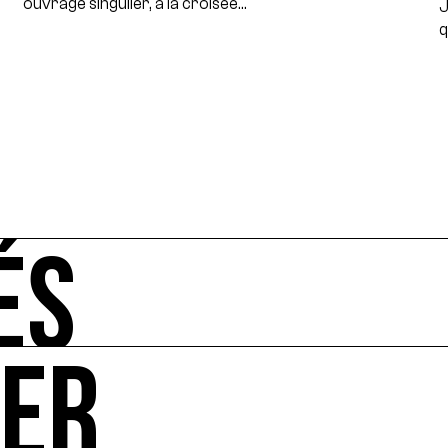
ouvrage singulier, à la croisée…
J
q
ÉS
UER
-vous de l'art et de l'écologie : manifestations, appels à 