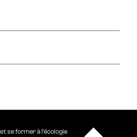
 écologies. Ressource0 relaie l’actualité
lise l’ensemble des références intellectuelles sur
et
se
former
à
l’écologie