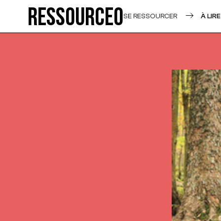
Ressource0
SE RESSOURCER
À LIRE