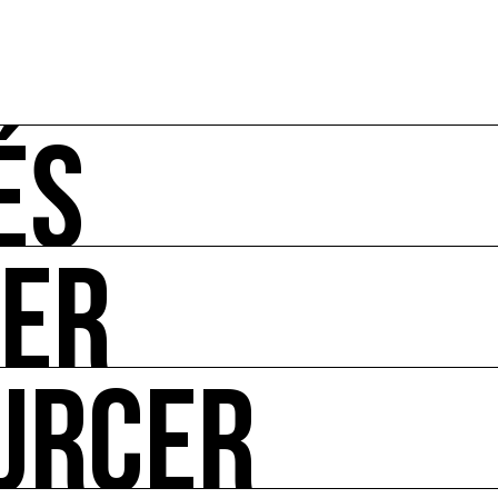
ÉS
UER
-vous de l'art et de l'écologie : manifestations, appels à 
URCER
ire ses impacts.