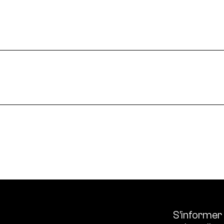
 enjeux croisés culture et écologie.
le en France et dans le monde.
ssources français réunissant les univers des arts et des
 l’écologie, diffuse les outils et bonnes pratiques, centra
S’informer