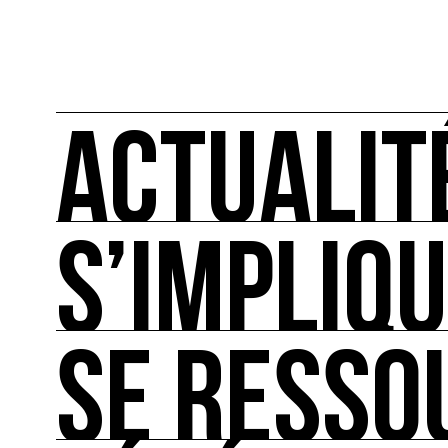
ACTUALIT
S’IMPLIQ
ACTUALITÉS
L'actualité française et internationale des rendez
SE RESSO
S’IMPLIQUER
Les bonnes pratiques, guides et outils pour rédu