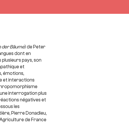
n der Bäume
) de Peter
langues dont en
 plusieurs pays, son
mpathique et
s, émotions,
ie et interactions
anthropomorphisme
’une interrogation plus
 réactions négatives et
essous les
ière, Pierre Donadieu,
’Agriculture de France