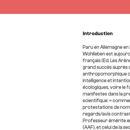
Introduction
Paru en Allemagne en 20
Wohlleben est aujourd’
français (Ed. Les Arèn
grand succès auprès du
anthropomorphique de 
intelligence et intenti
écologiques, voire l
manifestes dans la pre
scientifique: « commen
protestations de nomb
regards/avis contrast
Professeur émérite en
(AAF), et celui de la s