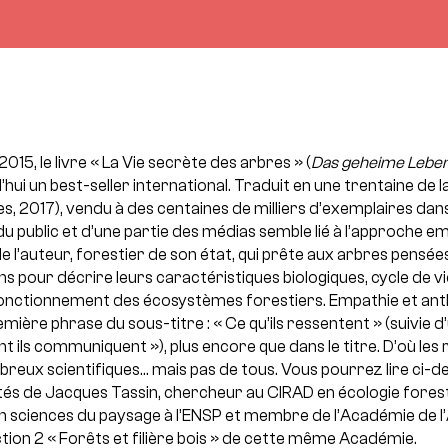
15, le livre « La Vie secrète des arbres » (
Das geheime Lebe
hui un best-seller international. Traduit en une trentaine de 
es, 2017), vendu à des centaines de milliers d’exemplaires dans
 public et d’une partie des médias semble lié à l’approche e
l’auteur, forestier de son état, qui prête aux arbres pensée
ons pour décrire leurs caractéristiques biologiques, cycle de v
e fonctionnement des écosystèmes forestiers. Empathie et 
mière phrase du sous-titre : « Ce qu’ils ressentent » (suivie d
t ils communiquent »), plus encore que dans le titre. D’où les
reux scientifiques… mais pas de tous. Vous pourrez lire ci-d
és de Jacques Tassin, chercheur au CIRAD en écologie forest
 sciences du paysage à l’ENSP et membre de l’Académie de l
ection 2 « Forêts et filière bois » de cette même Académie.