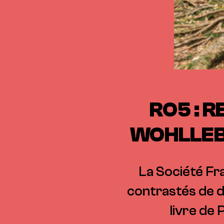
RO5 : R
WOHLLEBE
La Société Fr
contrastés de d
livre de