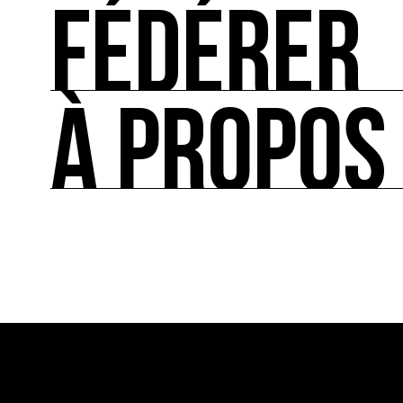
FÉDÉRER
SE RESSOURCER
Les ressources théoriques et inspirantes sur les
À PROPOS
FÉDÉRER
Le répertoire des acteurs de l’écologie culturel
À PROPOS
Ressource0 est le premier média et centre de re
française et internationale consacrée à l’art et à
cette thématique et recense les acteurs clés.