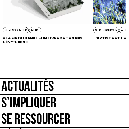
SE RESSOURCER
À LIRE
SE RESSOURCER
À LIR
« LA FIN DU BANAL » UN LIVRE DE THOMAS
L’ARTISTE ET LE 
LÉVY-LASNE
ACTUALITÉS
S’IMPLIQUER
SE RESSOURCER