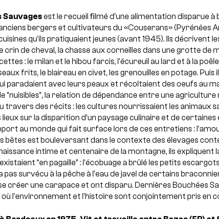
s Sauvages
est le recueil ﬁlmé d’une alimentation disparue à
 anciens bergers et cultivateurs du «Couserans» (Pyrénées A
uisines qu’ils pratiquaient jeunes (avant 1945). Ils décrivent le
e crin de cheval, la chasse aux corneilles dans une grotte de m
tes : le milan et le hibou farcis, l’écureuil au lard et à la poêle
iseaux frits, le blaireau en civet, les grenouilles en potage. Puis
ui paradaient avec leurs peaux et récoltaient des oeufs au m
 “nuisibles”, la relation de dépendance entre une agriculture
 travers des récits : les cultures nourrissaient les animaux s
lieux sur la disparition d’un paysage culinaire et de certaines
ort au monde qui fait surface lors de ces entretiens : l’amo
rs bêtes est bouleversant dans le contexte des élevages con
issance intime et centenaire de la montagne, ils expliquent la
istaient “en pagaille” : l’écobuage a brûlé les petits escargots,
’a pas survécu à la pêche à l’eau de javel de certains braconnie
 se créer une carapace et ont disparu. Dernières Bouchées Sa
où l’environnement et l’histoire sont conjointement pris en 