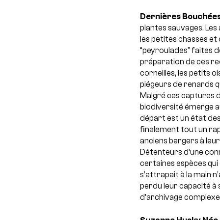
Dernières Bouchée
plantes sauvages. Les
les petites chasses et c
“peyroulades” faites d
préparation de ces recet
corneilles, les petits o
piégeurs de renards q
Malgré ces captures de
biodiversité émerge au
départ est un état des 
ﬁnalement tout un rapp
anciens bergers à leu
Détenteurs d’une conna
certaines espèces qui ex
s’attrapait à la main n
perdu leur capacité à
d’archivage complexe 