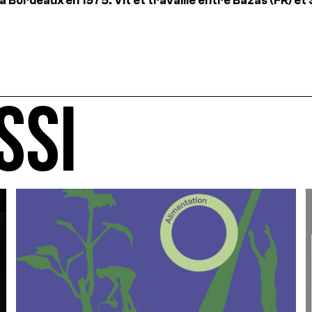
à Bordeaux en 1975. Vit et travaille entre Bazas (FR) et
SSI