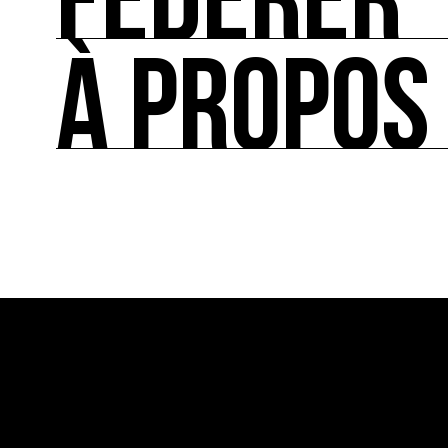
FÉDÉRER
À PROPOS
FÉDÉRER
Le répertoire des acteurs de l’écologie culturel
À PROPOS
Ressource0 est le premier média et centre de re
française et internationale consacrée à l’art et à
cette thématique et recense les acteurs clés.