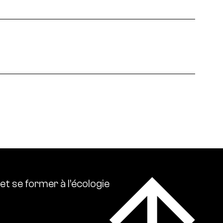
 écologies. Ressource0 relaie l’actualité
lise l’ensemble des références intellectuelles sur
et
se
former
à
l’écologie