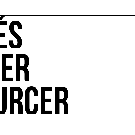
ÉS
UER
-vous de l'art et de l'écologie : manifestations, appels à 
URCER
ire ses impacts.
 enjeux croisés culture et écologie.