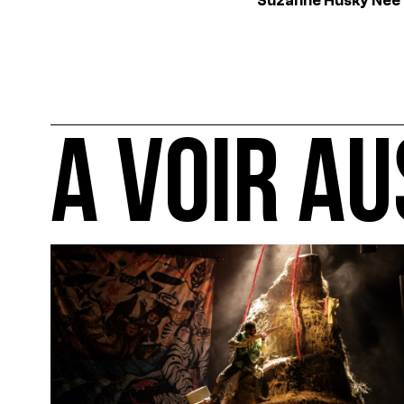
Suzanne Husky
Née 
A VOIR AU