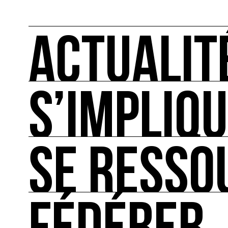
ACTUALIT
S’IMPLIQ
ACTUALITÉS
L'actualité française et internationale des rendez
SE RESSO
S’IMPLIQUER
Les bonnes pratiques, guides et outils pour rédu
SE RESSOURCER
Les ressources théoriques et inspirantes sur les