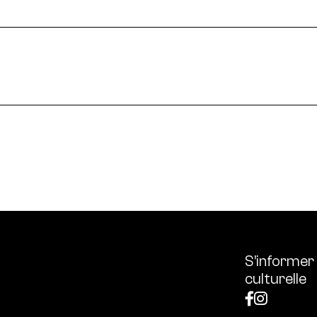
le en France et dans le monde.
ssources français réunissant les univers des arts et des
 l’écologie, diffuse les outils et bonnes pratiques, centra
S’informer
culturelle