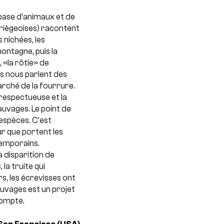
 base d’animaux et de
riègeoises) racontent
s nichées, les
ontagne, puis la
, «la rôtie» de
 ils nous parlent des
arché de la fourrure.
 respectueuse et la
auvages. Le point de
 espèces. C’est
ur que portent les
temporains.
 disparition de
 la truite qui
rs, les écrevisses ont
uvages est un projet
compte.