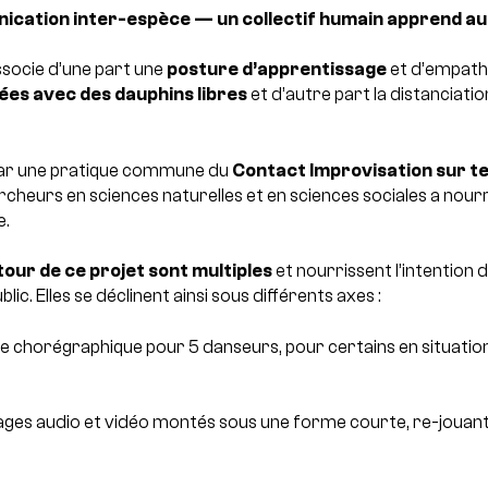
ication inter-espèce — un collectif humain apprend a
ssocie d’une part une
posture d’apprentissage
et d’empathi
es avec des dauphins libres
et d’autre part la distanciatio
i par une pratique commune du
Contact Improvisation sur te
cheurs en sciences naturelles et en sciences sociales a nourr
e.
our de ce projet sont multiples
et nourrissent l’intention 
lic. Elles se déclinent ainsi sous différents axes :
ce chorégraphique pour 5 danseurs, pour certains en situatio
ges audio et vidéo montés sous une forme courte, re-jouant