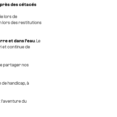
uprès des cétacés
e lors de
n lors des restitutions
rre et dans l’eau
. Le
i et continue de
de partager nos
n de handicap, à
 l’aventure du