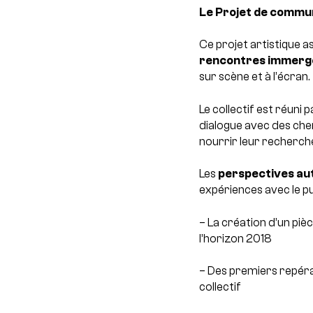
Le Projet de commun
Ce projet artistique a
rencontres immergé
sur scène et à l’écran.
Le collectif est réun
dialogue avec des cher
nourrir leur recherch
Les
perspectives aut
expériences avec le pub
– La création d’un piè
l’horizon 2018
– Des premiers repéra
collectif