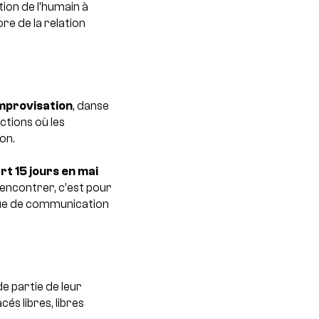
tion de l’humain à
re de la relation
mprovisation
, danse
ctions où les
on.
rt 15 jours en mai
encontrer, c’est pour
ique de communication
e partie de leur
cés libres, libres