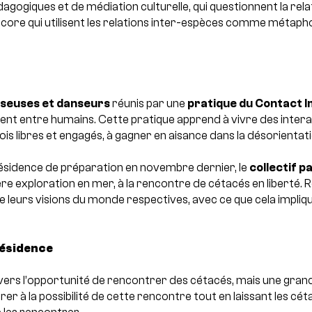
agogiques et de médiation culturelle, qui questionnent la rela
core qui utilisent les relations inter-espèces comme métapho
seuses et danseurs
réunis par une
pratique du Contact I
ment entre humains. Cette pratique apprend à vivre des intera
ois libres et engagés, à gagner en aisance dans la désorientati
sidence de préparation en novembre dernier, le
collectif pa
e exploration en mer, à la rencontre de cétacés en liberté.
R
e leurs visions du monde respectives, avec ce que cela impl
ésidence
 vers l’opportunité de rencontrer des cétacés, mais une grand
rer à la possibilité de cette rencontre tout en laissant les céta