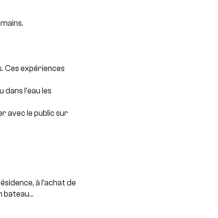
umains.
s. Ces expériences
 dans l’eau les
r avec le public sur
ésidence, à l’achat de
un bateau…