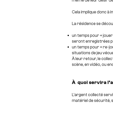
même de leur désir de
Cela implique donc à i
La résidence se décou
un temps pour « jouer
seront enregistrées p
un temps pour « re-jou
situations de jeu vécu
À leur retour, le colle
scène, en vidéo, ou enc
À quoi servira l’
L’argent collecté serv
matériel de sécurité, s
___