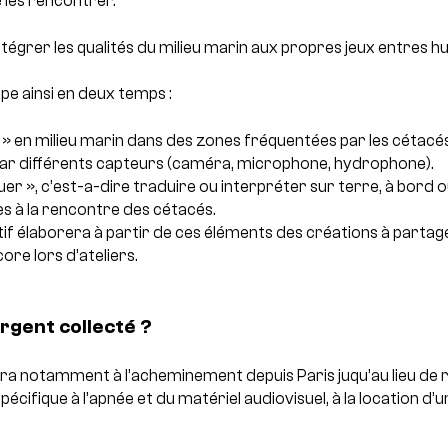
 les rencontrer.
ntégrer les qualités du milieu marin aux propres jeux entres h
pe ainsi en deux temps :
 » en milieu marin dans des zones fréquentées par les cétacé
ar différents capteurs (caméra, microphone, hydrophone).
er », c’est-a-dire traduire ou interpréter sur terre, à bord ou
es à la rencontre des cétacés.
ctif élaborera à partir de ces éléments des créations à partage
ore lors d’ateliers.
argent collecté ?
ira notamment à l’acheminement depuis Paris juqu’au lieu de r
pécifique à l’apnée et du matériel audiovisuel, à la location d’