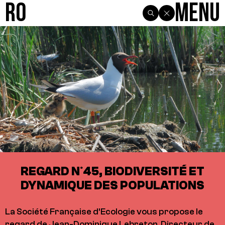
R0
Menu
REGARD N°45, BIODIVERSITÉ ET
DYNAMIQUE DES POPULATIONS
La Société Française d’Ecologie vous propose le
regard de Jean-Dominique Lebreton, Directeur de