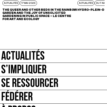
ACTUALITÉS
17 MAI 2026
ACTUALITÉS
DU 7 AVR
THE QUEER AND OTHER BEDS IN THE RAINBOW
HYDRO-PLEIN-DE
GARDEN AND THE JOY OF UNSOLICITED
GARDENING IN PUBLIC SPACE – LE CENTRE
FOR ART AND ECOLOGY
ACTUALITÉS
S’IMPLIQUER
SE RESSOURCER
FÉDÉRER