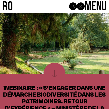
R0
Menu
WEBINAIRE : « S’ENGAGER DANS UNE
DÉMARCHE BIODIVERSITÉ DANS LES
PATRIMOINES. RETOUR
D’EXPÉRIENCE » – MINISTÈRE DE LA