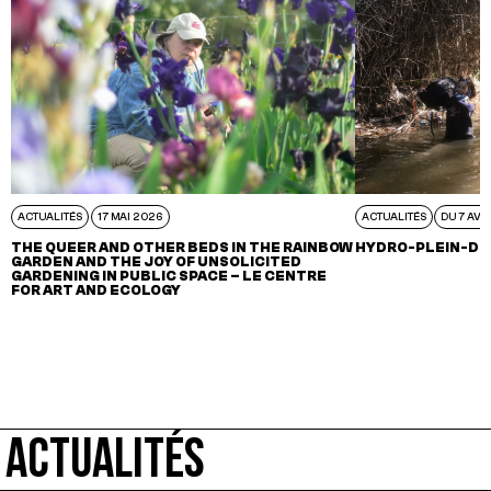
ACTUALITÉS
17 MAI 2026
ACTUALITÉS
DU 7 AVR
THE QUEER AND OTHER BEDS IN THE RAINBOW
HYDRO-PLEIN-DE
GARDEN AND THE JOY OF UNSOLICITED
GARDENING IN PUBLIC SPACE – LE CENTRE
FOR ART AND ECOLOGY
ACTUALITÉS