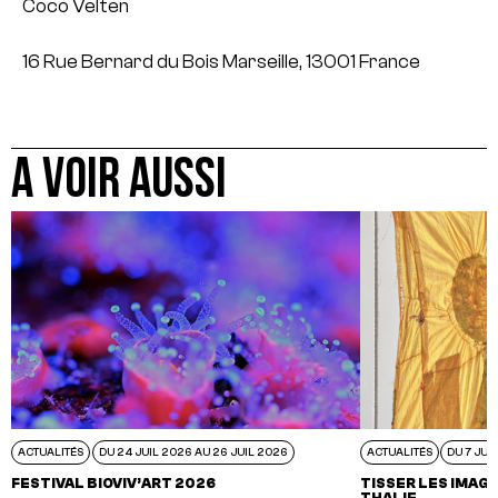
Coco Velten
16 Rue Bernard du Bois
Marseille, 13001 France
A VOIR AUSSI
ACTUALITÉS
DU 24 JUIL 2026 AU 26 JUIL 2026
ACTUALITÉS
DU 7 JUI
FESTIVAL BIOVIV’ART 2026
TISSER LES IMAGI
THALIE