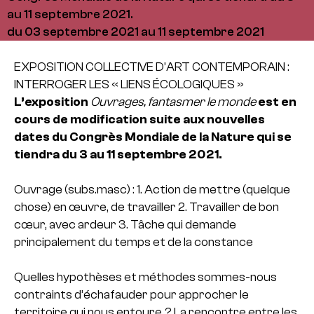
au 11 septembre 2021.
du 03 septembre 2021 au 11 septembre 2021
EXPOSITION COLLECTIVE D’ART CONTEMPORAIN :
INTERROGER LES « LIENS ÉCOLOGIQUES »
L’exposition
Ouvrages, fantasmer le monde
est en
cours de modification suite aux nouvelles
dates du Congrès Mondiale de la Nature qui se
tiendra du 3 au 11 septembre 2021.
Ouvrage (subs.masc) :
1. Action de mettre (quelque
chose) en œuvre, de travailler
2. Travailler de bon
cœur, avec ardeur
3. Tâche qui demande
principalement du temps et de la constance
Quelles hypothèses et méthodes sommes-nous
contraints d’échafauder pour approcher le
territoire qui nous entoure ? La rencontre entre les