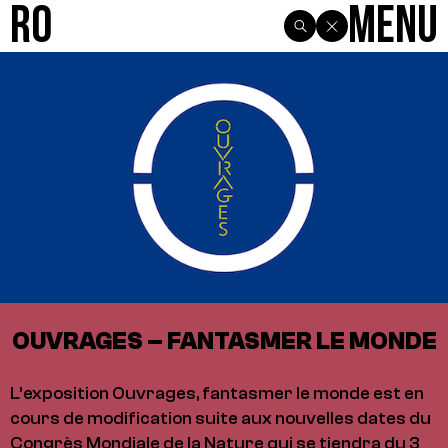
R0
Menu
OUVRAGES – FANTASMER LE MONDE
L’exposition Ouvrages, fantasmer le monde est en
cours de modification suite aux nouvelles dates du
Congrès Mondiale de la Nature qui se tiendra du 3