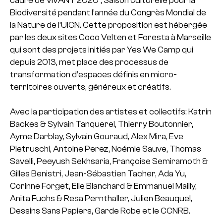
Biodiversité pendant l’année du Congrès Mondial de
la Nature de l’UICN. Cette proposition est hébergée
par les deux sites Coco Velten et Foresta à Marseille
qui sont des projets initiés par Yes We Camp qui
depuis 2013, met place des processus de
transformation d’espaces définis en micro-
territoires ouverts, généreux et créatifs.
Avec la participation des artistes et collectifs: Katrin
Backes & Sylvain Tanquerel, Thierry Boutonnier,
Ayme Darblay, Sylvain Gouraud, Alex Mira, Eve
Pietruschi, Antoine Perez, Noémie Sauve, Thomas
Savelli, Peeyush Sekhsaria, Françoise Semiramoth &
Gilles Benistri, Jean-Sébastien Tacher, Ada Yu,
Corinne Forget, Elie Blanchard & Emmanuel Mailly,
Anita Fuchs & Resa Pernthaller, Julien Beauquel,
Dessins Sans Papiers, Garde Robe et le CCNRB.