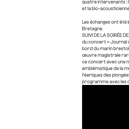
quatre intervenants : 
et la bio-acousticienn
Les échanges ont été 
Bretagne.
SUIVI DE LA SOIRÉE D
du concert « Journal d
bord du marin brestois
œuvre magistrale rar
ce concert avec une n
emblématique de la mus
féeriques des plongée
programme avec les œu