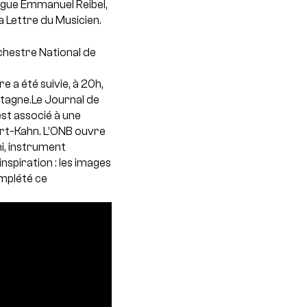
ologue Emmanuel Reibel,
a Lettre du Musicien.
chestre National de
a été suivie, à 20h,
etagne.Le Journal de
st associé à une
rt-Kahn. L’ONB ouvre
i, instrument
nspiration : les images
omplété ce