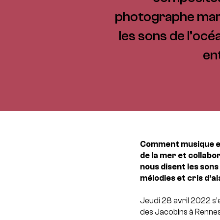
photographe mari
les sons de l’oc
en
Comment musique et 
de la mer et collabo
nous disent les son
mélodies et cris d’a
Jeudi 28 avril 2022 s
des Jacobins à Rennes