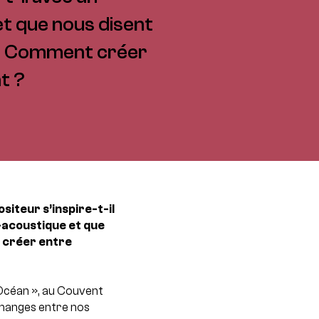
t que nous disent
e ? Comment créer
t ?
teur s’inspire-t-il
-acoustique et que
t créer entre
’Océan », au Couvent
changes entre nos