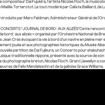
le compositeur Dai Fujukira, l’artiste Nicolas Floc’h, le music
e Maëlle Torterotot. Le tout modéré par Calixte Bailliard, de L
introduits par Marc Feldman, Administrateur Général de l’Or
E CONCERTS “JOURNAL DE BORD : AUX ALIZÉS”Cette rencontre 
e bord : aux alizés » organisé par l’Orchestre National de Br
 Jean Cras évoquant la vie à bord d’un navire en pleine mer e
ement jouée et aux photographies historiques du Musée Albe
ouvelle partition de Dai Fujikura, un Concerto pour shakuhach
ique traditionnelle nippone, présenté avec la source de son i
s du photographe breton, Nicolas Floc’h. Grant Llewellyn a c
vres de Felix Mendelssohn et de la galloise Grace Williams.