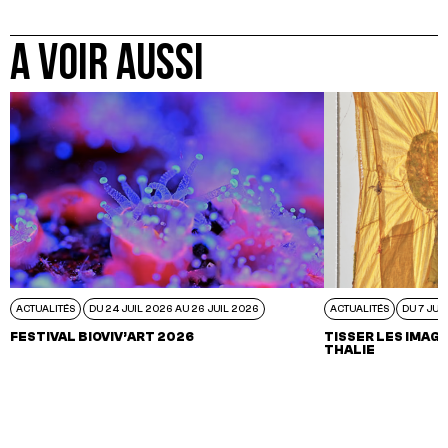
A VOIR AUSSI
ACTUALITÉS
DU 24 JUIL 2026 AU 26 JUIL 2026
ACTUALITÉS
DU 7 JUI
FESTIVAL BIOVIV’ART 2026
TISSER LES IMAGI
THALIE