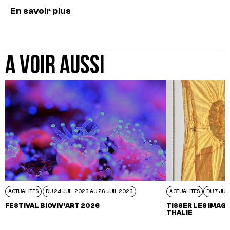
En savoir plus
A VOIR AUSSI
ACTUALITÉS
DU 24 JUIL 2026 AU 26 JUIL 2026
ACTUALITÉS
DU 7 JUI
FESTIVAL BIOVIV’ART 2026
TISSER LES IMAGI
THALIE