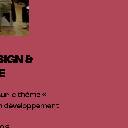
SIGN &
E
sur le thème «
un développement
008