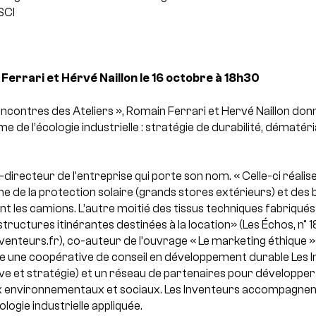
SCI
errari et Hérvé Naillon le 16 octobre à 18h30
encontres des Ateliers », Romain Ferrari et Hervé Naillon do
 de l’écologie industrielle : stratégie de durabilité, dématéri
directeur de l’entreprise qui porte son nom. « Celle-ci réalise
ne de la protection solaire (grands stores extérieurs) et des 
les camions. L’autre moitié des tissus techniques fabriqués 
tructures itinérantes destinées à la location» (Les Échos, n°
nventeurs.fr), co-auteur de l’ouvrage « Le marketing éthique » 
e une coopérative de conseil en développement durable Les 
ve et stratégie) et un réseau de partenaires pour développe
x environnementaux et sociaux. Les Inventeurs accompagnent
logie industrielle appliquée.