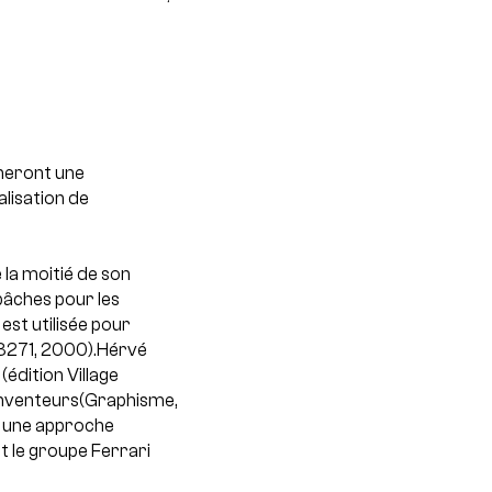
nneront une
alisation de
 la moitié de son
bâches pour les
est utilisée pour
 18271, 2000).Hérvé
(édition Village
Inventeurs(Graphisme,
r une approche
 le groupe Ferrari