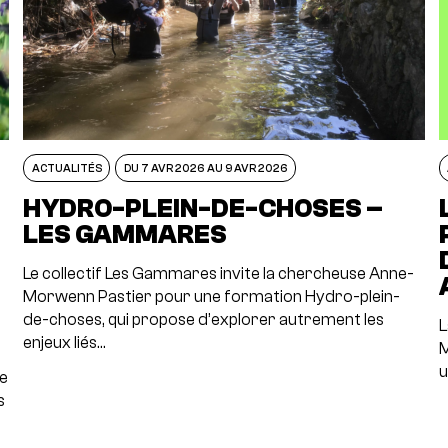
ACTUALITÉS
DU 7 AVR 2026 AU 9 AVR 2026
N
HYDRO-PLEIN-DE-CHOSES –
LES GAMMARES
Le collectif Les Gammares invite la chercheuse Anne-
Morwenn Pastier pour une formation Hydro-plein-
de-choses, qui propose d’explorer autrement les
L
enjeux liés…
M
u
re
s