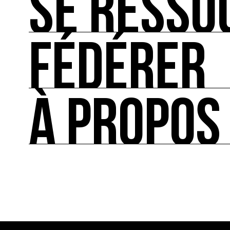
SE RESSO
Les bonnes pratiques, guides et outils pour rédu
FÉDÉRER
SE RESSOURCER
Les ressources théoriques et inspirantes sur les
À PROPOS
FÉDÉRER
Le répertoire des acteurs de l’écologie culturel
À PROPOS
Ressource0 est le premier média et centre de re
française et internationale consacrée à l’art et à
cette thématique et recense les acteurs clés.