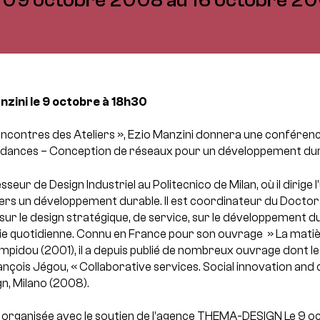
zini le 9 octobre à 18h30
ncontres des Ateliers », Ezio Manzini donnera une conférence,
ndances – Conception de réseaux pour un développement dur
seur de Design Industriel au Politecnico de Milan, où il dirige
vers un développement durable. Il est coordinateur du Doctor
ur le design stratégique, de service, sur le développement du
 vie quotidienne. Connu en France pour son ouvrage » La matière
pidou (2001), il a depuis publié de nombreux ouvrage dont le 
nçois Jégou, « Collaborative services. Social innovation and 
ign, Milano (2008).
 organisée avec le soutien de l’agence THEMA-DESIGN
Le 9 o