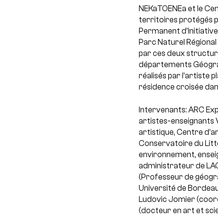
NEKaTOENEa et le Centr
territoires protégés p
Permanent d’Initiative
Parc Naturel Régional 
par ces deux structure
départements Géograph
réalisés par l’artiste
résidence croisée dan
Intervenants: ARC Exp
artistes-enseignants 
artistique, Centre d’a
Conservatoire du Litto
environnement, ensei
administrateur de LAC&
(Professeur de géogra
Université de Bordeau
Ludovic Jomier (coord
(docteur en art et sc