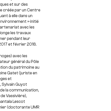
iques et sur des
une créée par un Centre
uant à elle dans un
environnement » initié
artenariat avec les
longe les travaux
immer pendant leur
017 et février 2018.
moges) avec les
nateur général du Pôle
ation du patrimoine au
ine Gatet (juriste en
ges et
, Sylvain Guyot
 de la communication,
de Vassivière),
hantala Lescot
ténier (doctorante UMR