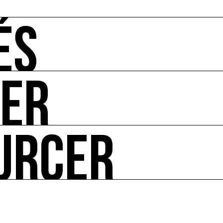
ÉS
UER
-vous de l'art et de l'écologie : manifestations, appels à 
URCER
ire ses impacts.
 enjeux croisés culture et écologie.