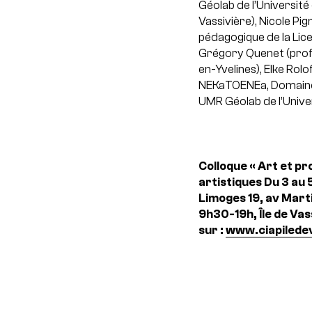
Géolab de l’Universit
Vassivière), Nicole P
pédagogique de la Lice
Grégory Quenet (profes
en-Yvelines), Elke Rol
NEKaTOENEa, Domaine 
UMR Géolab de l’Univer
Colloque « Art et pr
artistiques
Du 3 au 
Limoges 19, av Marti
9h30-19h, Île de Vas
sur :
www.ciapilede