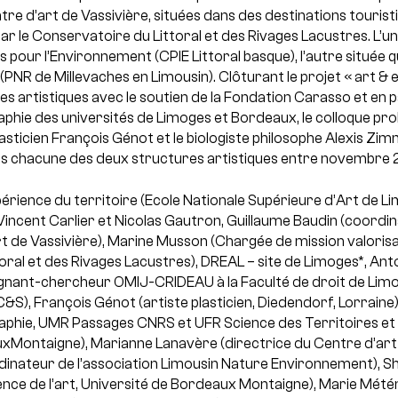
e d’art de Vassivière, situées dans des destinations tourist
ar le Conservatoire du Littoral et des Rivages Lacustres. L’
s pour l’Environnement (CPIE Littoral basque), l’autre située q
(PNR de Millevaches en Limousin). Clôturant le projet « art & 
s artistiques avec le soutien de la Fondation Carasso et en p
ie des universités de Limoges et Bordeaux, le colloque pro
 plasticien François Génot et le biologiste philosophe Alexis Z
s chacune des deux structures artistiques entre novembre 2
érience du territoire (Ecole Nationale Supérieure d’Art de Li
Vincent Carlier et Nicolas Gautron, Guillaume Baudin (coordi
rt de Vassivière), Marine Musson (Chargée de mission valoris
ral et des Rivages Lacustres), DREAL – site de Limoges*, Anto
gnant-chercheur OMIJ-CRIDEAU à la Faculté de droit de Limo
S), François Génot (artiste plasticien, Diedendorf, Lorraine)
phie, UMR Passages CNRS et UFR Science des Territoires et
xMontaigne), Marianne Lanavère (directrice du Centre d’art 
inateur de l’association Limousin Nature Environnement), S
ience de l’art, Université de Bordeaux Montaigne), Marie Mé