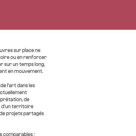
œuvres sur place ne
toire ou en renforcer
er sur un temps long,
ttent en mouvement.
e l’art dans les
 actuellement
rprétation, de
d’un territoire
 de projets partagés
es comparables :