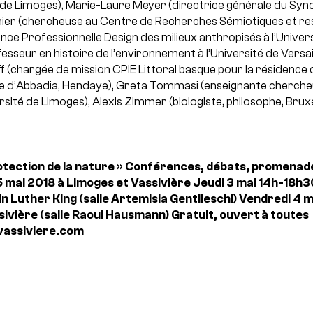
é de Limoges), Marie-Laure Meyer (directrice générale du Synd
ignier (chercheuse au Centre de Recherches Sémiotiques et r
nce Professionnelle Design des milieux anthropisés à l’Univer
seur en histoire de l’environnement à l’Université de Versail
off (chargée de mission CPIE Littoral basque pour la résidence 
d’Abbadia, Hendaye), Greta Tommasi (enseignante cherche
sité de Limoges), Alexis Zimmer (biologiste, philosophe, Bruxe
otection de la nature »
Conférences, débats, promenades
5 mai 2018 à Limoges et Vassivière
Jeudi 3 mai 14h-18h3
n Luther King (salle Artemisia Gentileschi)
Vendredi 4 m
sivière (salle Raoul Hausmann)
Gratuit, ouvert à toutes
vassiviere.com