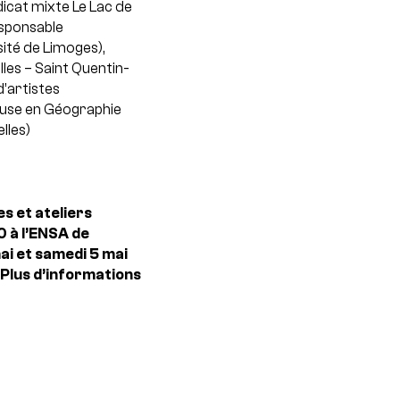
icat mixte Le Lac de
esponsable
sité de Limoges),
les – Saint Quentin-
d’artistes
use en Géographie
lles)
 et ateliers
0 à l’ENSA de
ai et samedi 5 mai
Plus d’informations