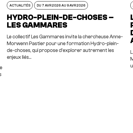
ACTUALITÉS
DU 7 AVR 2026 AU 9 AVR 2026
N
HYDRO-PLEIN-DE-CHOSES –
LES GAMMARES
Le collectif Les Gammares invite la chercheuse Anne-
Morwenn Pastier pour une formation Hydro-plein-
de-choses, qui propose d’explorer autrement les
L
enjeux liés…
M
u
re
s