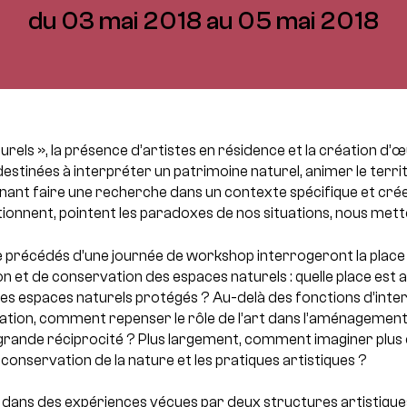
du 03 mai 2018 au 05 mai 2018
urels », la présence d’artistes en résidence et la création d’
estinées à interpréter un patrimoine naturel, animer le terri
enant faire une recherche dans un contexte spécifique et cré
stionnent, pointent les paradoxes de nos situations, nous me
 précédés d’une journée de workshop interrogeront la place d
on et de conservation des espaces naturels : quelle place est
les espaces naturels protégés ? Au-delà des fonctions d’inte
mation, comment repenser le rôle de l’art dans l’aménagement 
 grande réciprocité ? Plus largement, comment imaginer plus
 conservation de la nature et les pratiques artistiques ?
a dans des expériences vécues par deux structures artistiqu