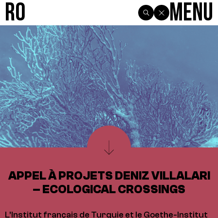
R0
Menu
APPEL À PROJETS DENIZ VILLALARI
– ECOLOGICAL CROSSINGS
L’Institut français de Turquie et le Goethe-Institut