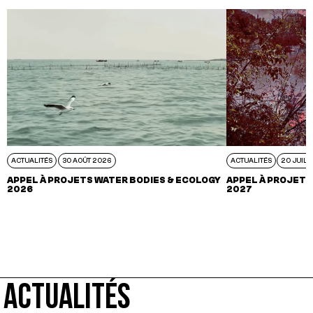
ACTUALITÉS
30 AOÛT 2026
ACTUALITÉS
20 JUIL 
APPEL À PROJETS WATER BODIES & ECOLOGY
APPEL À PROJETS
2026
2027
ACTUALITÉS