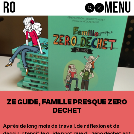
R0
Menu
ZE GUIDE, FAMILLE PRESQUE ZERO
DECHET
Après de long mois de travail, de réflexion et de
dessin intensif, le guide pratique du zéro déchet est