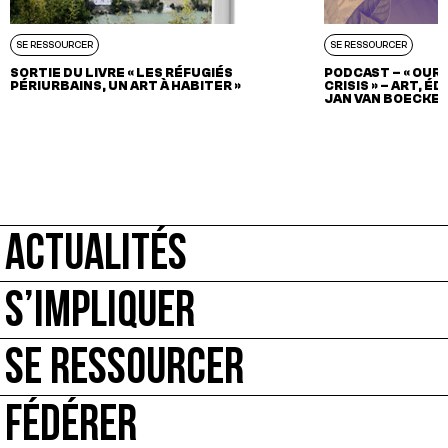
SE RESSOURCER
SE RESSOURCER
SORTIE DU LIVRE « LES RÉFUGIÉS
PODCAST – « OUR 
PÉRIURBAINS, UN ART À HABITER »
CRISIS » – ART, 
JAN VAN BOECKE
ACTUALITÉS
S’IMPLIQUER
SE RESSOURCER
FÉDÉRER