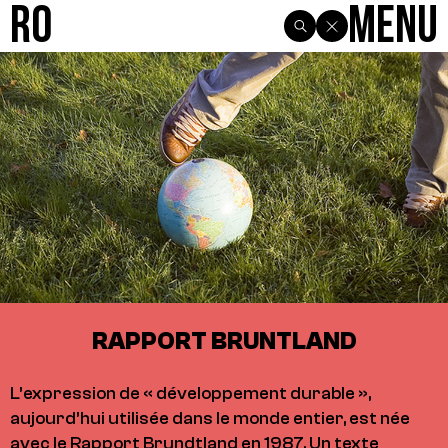
R0
Menu
RAPPORT BRUNTLAND
L’expression de « développement durable »,
aujourd’hui utilisée dans le monde entier, est née
avec le Rapport Brundtland en 1987. Un texte