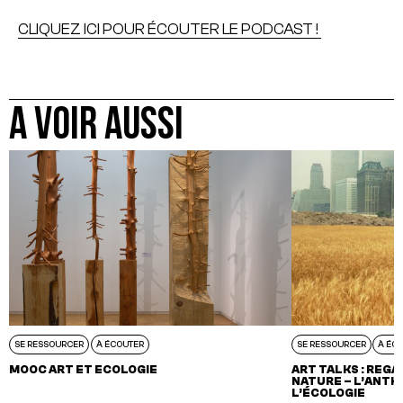
CLIQUEZ ICI POUR ÉCOUTER LE PODCAST !
A VOIR AUSSI
SE RESSOURCER
À ÉCOUTER
SE RESSOURCER
À ÉC
MOOC ART ET ECOLOGIE
ART TALKS : REGA
NATURE – L’ANT
L’ÉCOLOGIE