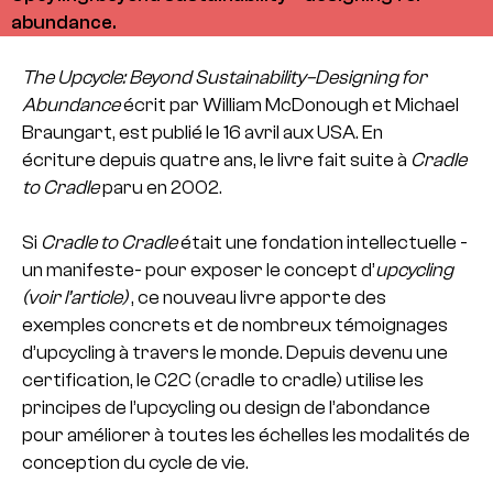
abundance.
The Upcycle: Beyond Sustainability–Designing for
Abundance
écrit par William McDonough et Michael
Braungart, est publié le 16 avril aux USA. En
écriture depuis quatre ans, le livre fait suite à
Cradle
to Cradle
paru en 2002.
Si
Cradle to Cradle
était une fondation intellectuelle -
un manifeste- pour exposer le concept d’
upcycling
(
voir l’article)
, ce nouveau livre apporte des
exemples concrets et de nombreux témoignages
d’upcycling à travers le monde. Depuis devenu une
certification, le C2C (cradle to cradle) utilise les
principes de l’upcycling ou design de l’abondance
pour améliorer à toutes les échelles les modalités de
conception du cycle de vie.