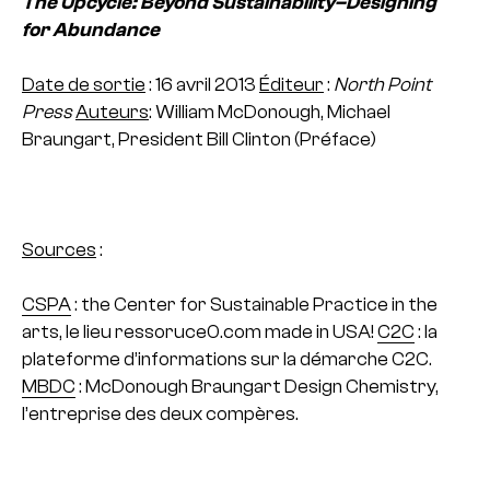
The Upcycle: Beyond Sustainability–Designing
for
Abundance
Date de sortie
: 16 avril 2013
Éditeur
:
North Point
Press
Auteurs
: William McDonough, Michael
Braungart,
President Bill Clinton (Préface)
Sources
:
CSPA
: the Center for Sustainable Practice in the
arts, le lieu ressoruce0.com made in USA!
C2C
: la
plateforme d’informations sur la démarche C2C.
MBDC
: McDonough Braungart Design Chemistry,
l’entreprise des deux compères.