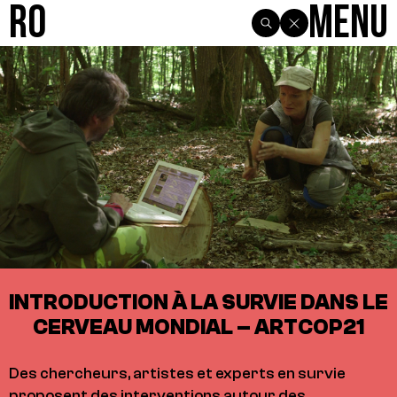
R0
Menu
INTRODUCTION À LA SURVIE DANS LE
CERVEAU MONDIAL – ARTCOP21
Des chercheurs, artistes et experts en survie
proposent des interventions autour des