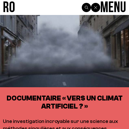
R0
Menu
DOCUMENTAIRE « VERS UN CLIMAT
ARTIFICIEL ? »
Une investigation incroyable sur une science aux
méthodes singulières et aux conséquences