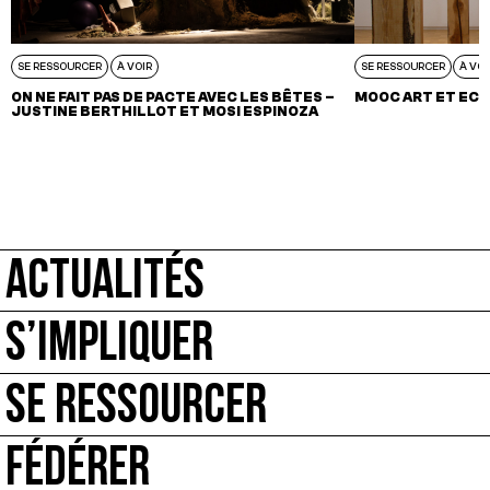
SE RESSOURCER
À VOIR
SE RESSOURCER
À VOI
ON NE FAIT PAS DE PACTE AVEC LES BÊTES –
MOOC ART ET ECO
JUSTINE BERTHILLOT ET MOSI ESPINOZA
ACTUALITÉS
S’IMPLIQUER
SE RESSOURCER
FÉDÉRER