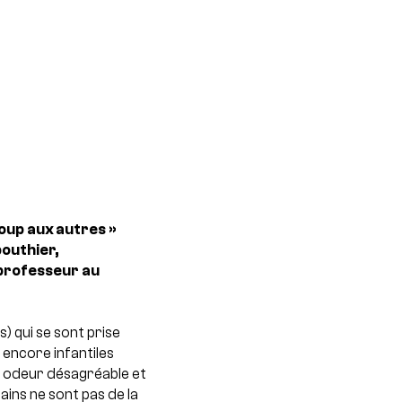
oup aux autres »
outhier,
 professeur au
 qui se sont prise
encore infantiles
e odeur désagréable et
ins ne sont pas de la