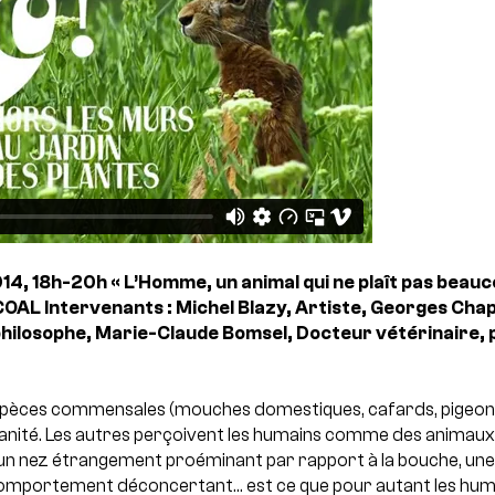
014, 18h-20h
« L’Homme, un animal qui ne plaît pas beauc
 COAL
Intervenants : Michel Blazy, Artiste, Georges Chap
philosophe, Marie-Claude Bomsel, Docteur vétérinaire,
s espèces commensales (mouches domestiques, cafards, pigeons)
manité. Les autres perçoivent les humains comme des animaux 
, un nez étrangement proéminant par rapport à la bouche, un
comportement déconcertant… est ce que pour autant les huma