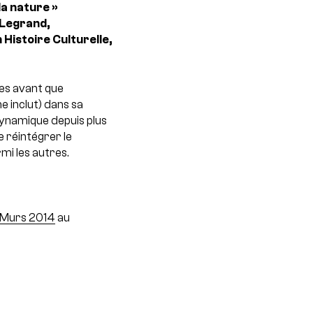
la nature »
 Legrand,
istoire Culturelle,
res avant que
e inclut) dans sa
dynamique depuis plus
e réintégrer le
mi les autres.
-Murs 2014
au