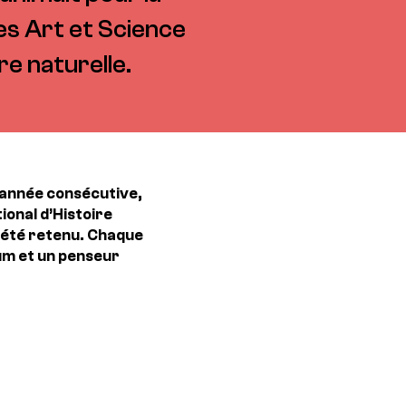
es Art et Science
e naturelle.
 année consécutive,
ional d’Histoire
 été retenu. Chaque
éum et un penseur