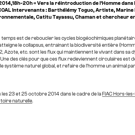
2014,18h-20h
« Vers la réintroduction de l’Homme dans 
 COAL
Intervenants : Barthélémy Toguo, Artiste, Marine
onnementale, Catitu Tayassu, Chaman et chercheur en H
e temps est de reboucler les cycles biogéochimiques planétai
atteigne le collapsus, entrainant la biodiversité entière (Homm
 Azote, etc. sont les flux qui maintiennent le vivant dans sa 
. Une des clés pour que ces flux redeviennent circulaires est d
 système naturel global, et refaire de l’homme un animal par
es 23 et 25 octobre 2014 dans le cadre de la
FIAC Hors-les
toire naturelle
.