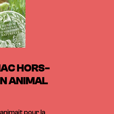
IAC HORS-
UN ANIMAL
nimait pour la