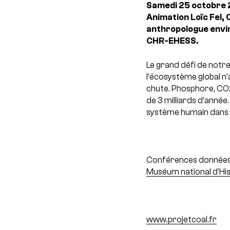
Samedi 25 octobre 
Animation Loïc Fel,
anthropologue envir
CHR-EHESS.
Le grand défi de notr
l’écosystème global n’
chute. Phosphore, CO2,
de 3 milliards d’année
système humain dans le
Conférences données l
Muséum national d’His
www.projetcoal.fr