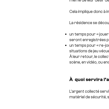
même de leur désir de
Cela implique donc à i
La résidence se décou
un temps pour « jouer
seront enregistrées p
un temps pour « re-jou
situations de jeu vécu
À leur retour, le colle
scène, en vidéo, ou enc
À quoi servira l’
L’argent collecté serv
matériel de sécurité, s
___