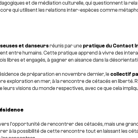
agogiques et de médiation culturelle, qui questionnent la rela
core qui utilisent les relations inter-espèces comme métapho
seuses et danseurs
réunis par une
pratique du Contact I
ment entre humains. Cette pratique apprend à vivre des intera
ois libres et engagés, à gagner en aisance dans la désorientati
sidence de préparation en novembre dernier, le
collectif pa
e exploration en mer, à la rencontre de cétacés en liberté.
R
e leurs visions du monde respectives, avec ce que cela impl
ésidence
 vers l’opportunité de rencontrer des cétacés, mais une grand
rer à la possibilité de cette rencontre tout en laissant les céta