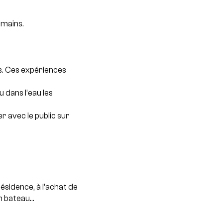
umains.
s. Ces expériences
 dans l’eau les
r avec le public sur
ésidence, à l’achat de
un bateau…