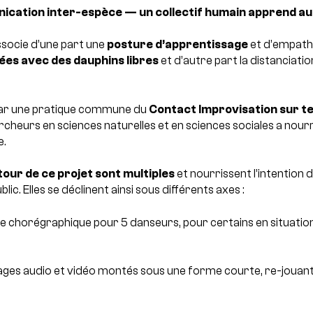
ication inter-espèce — un collectif humain apprend a
ssocie d’une part une
posture d’apprentissage
et d’empathi
es avec des dauphins libres
et d’autre part la distanciatio
i par une pratique commune du
Contact Improvisation sur te
cheurs en sciences naturelles et en sciences sociales a nourr
e.
our de ce projet sont multiples
et nourrissent l’intention 
lic. Elles se déclinent ainsi sous différents axes :
ce chorégraphique pour 5 danseurs, pour certains en situatio
ges audio et vidéo montés sous une forme courte, re-jouant