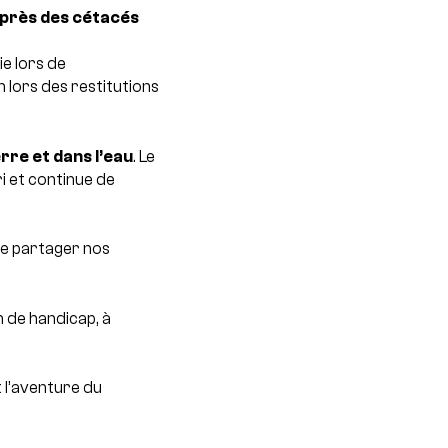
uprès des cétacés
e lors de
n lors des restitutions
rre et dans l’eau
. Le
i et continue de
de partager nos
n de handicap, à
 l’aventure du