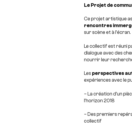
Le Projet de commun
Ce projet artistique a
rencontres immergé
sur scène et à l’écran.
Le collectif est réun
dialogue avec des cher
nourrir leur recherch
Les
perspectives aut
expériences avec le pub
– La création d’un piè
l’horizon 2018
– Des premiers repéra
collectif