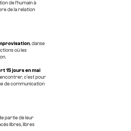
tion de l’humain à
re de la relation
mprovisation
, danse
ctions où les
on.
rt 15 jours en mai
encontrer, c’est pour
ique de communication
e partie de leur
cés libres, libres