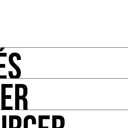
ÉS
UER
-vous de l'art et de l'écologie : manifestations, appels à 
ire ses impacts.