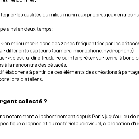
 les rencontrer.
ntégrer les qualités du milieu marin aux propres jeux entres h
pe ainsi en deux temps :
 » en milieu marin dans des zones fréquentées par les cétacé
ar différents capteurs (caméra, microphone, hydrophone).
er », c’est-a-dire traduire ou interpréter sur terre, à bord ou
es à la rencontre des cétacés.
ctif élaborera à partir de ces éléments des créations à partage
ore lors d’ateliers.
argent collecté ?
ira notamment à l’acheminement depuis Paris juqu’au lieu de r
pécifique à l’apnée et du matériel audiovisuel, à la location d’