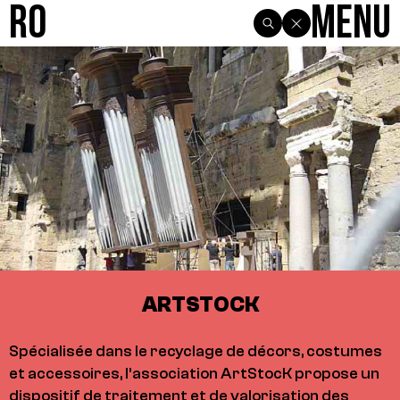
R0
Menu
ARTSTOCK
Spécialisée dans le recyclage de décors, costumes
et accessoires, l’association ArtStocK propose un
dispositif de traitement et de valorisation des