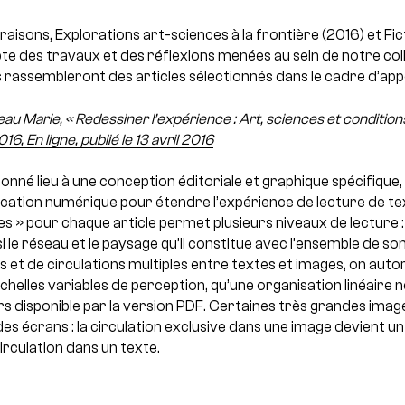
raisons, Explorations art-sciences à la frontière (2016) et Fi
e des travaux et des réflexions menées au sein de notre colle
assembleront des articles sélectionnés dans le cadre d’appe
u Marie, « Redessiner l’expérience : Art, sciences et condition
016, En ligne, publié le 13 avril 2016
 donné lieu à une conception éditoriale et graphique spécifique
lication numérique pour étendre l’expérience de lecture de t
s » pour chaque article permet plusieurs niveaux de lecture : 
i le réseau et le paysage qu’il constitue avec l’ensemble de so
 et de circulations multiples entre textes et images, on auto
helles variables de perception, qu’une organisation linéaire 
ours disponible par la version PDF. Certaines très grandes im
 écrans : la circulation exclusive dans une image devient un
irculation dans un texte.