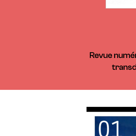
Revue numéri
transd