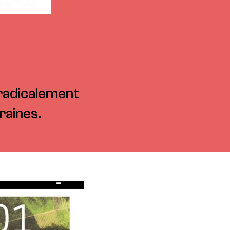
 radicalement
raines.