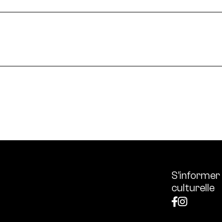
le en France et dans le monde.
ssources français réunissant les univers des arts et des
 l’écologie, diffuse les outils et bonnes pratiques, centra
S’informer
culturelle