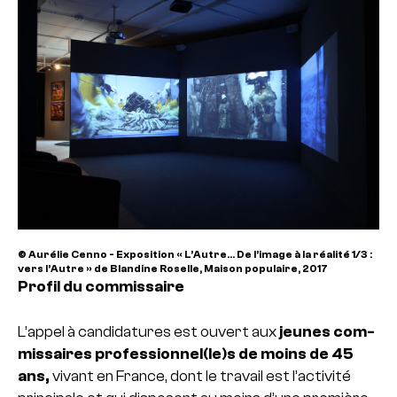
© Aurélie Cenno - Exposition « L’Autre... De l’image à la réalité 1/3 :
vers l’Autre » de Blandine Roselle, Maison populaire, 2017
Profil du commissaire
L’appel à can­di­da­tu­res est ouvert aux
jeunes com­
mis­sai­res pro­fes­sion­nel(le)s de moins de 45
ans,
vivant en France, dont le tra­vail est l’acti­vité