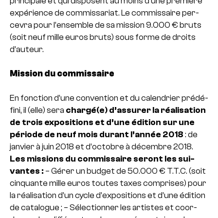
prin­ci­pale et qui dis­po­sent au moins d’une pre­mière
expé­rience de com­mis­sa­riat.
Le com­mis­saire per­
ce­vra pour l’ensem­ble de sa mis­sion 9.000 € bruts
(soit neuf mille euros bruts) sous forme de droits
d’auteur.
Mission du commissaire
En fonc­tion d’une conven­tion et du calen­drier pré­dé­
fini, il (elle) sera
chargé(e) d’assu­rer la réa­li­sa­tion
de trois expo­si­tions et d’une édition sur une
période de neuf mois durant l’année 2018
: de
jan­vier à juin 2018 et d’octo­bre à décem­bre 2018.
Les mis­sions du com­mis­saire seront les sui­
van­tes :
– Gérer un budget de 50.000 € T.T.C. (soit
cin­quante mille euros toutes taxes com­pri­ses) pour
la réa­li­sa­tion d’un cycle d’expo­si­tions et d’une édition
de cata­lo­gue ;
– Sélectionner les artis­tes et coor­