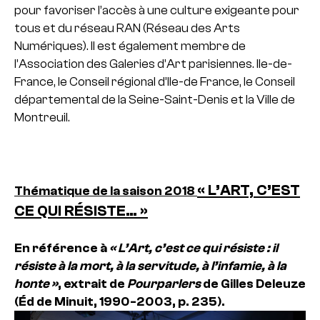
pour favoriser l’accès à une culture exigeante pour
tous et du réseau RAN (Réseau des Arts
Numériques). Il est également membre de
l’Association des Galeries d’Art parisiennes.
Ile-de-
France, le Conseil régio­nal d’Ile-de France, le Conseil
dépar­te­men­tal de la Seine-Saint-Denis et la Ville de
Montreuil.
« L’ART, C’EST
Thématique de la saison 2018
CE QUI RÉSISTE… »
En référence à
« L’Art, c’est ce qui résiste : il
résiste à la mort, à la servitude, à l’infamie, à la
honte »
, extrait de
Pourparlers
de Gilles Deleuze
(Éd de Minuit, 1990-2003, p. 235).