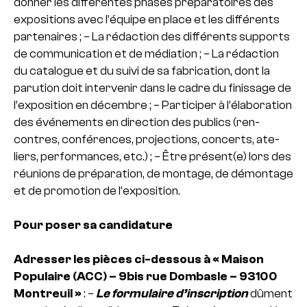
don­ner les dif­fé­ren­tes phases pré­pa­ra­toi­res des
expo­si­tions avec l’équipe en place et les dif­fé­rents
par­te­nai­res ;
– La rédac­tion des dif­fé­rents sup­ports
de com­mu­ni­ca­tion et de média­tion ;
– La rédac­tion
du cata­lo­gue et du suivi de sa fabri­ca­tion, dont la
paru­tion doit inter­ve­nir dans le cadre du finis­sage de
l’expo­si­tion en décem­bre ;
– Participer à l’élaboration
des événements en direc­tion des publics (ren­
contres, confé­ren­ces, pro­jec­tions, concerts, ate­
liers, per­for­man­ces, etc.) ;
– Être pré­sent(e) lors des
réu­nions de pré­pa­ra­tion, de mon­tage, de démon­tage
et de pro­mo­tion de l’expo­si­tion.
Pour poser sa candidature
Adresser les pièces ci-des­sous à « Maison
Populaire (ACC) – 9bis rue Dombasle – 93100
Montreuil »
:
–
Le for­mu­laire d’ins­crip­tion
dûment