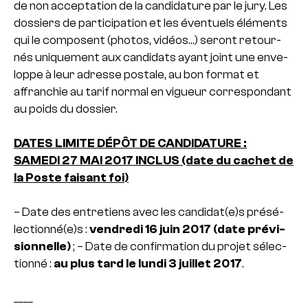
de non accep­ta­tion de la can­di­da­ture par le jury.
Les
dos­siers de par­ti­ci­pa­tion et les éventuels éléments
qui le com­po­sent (photos, vidéos…) seront retour­
nés uni­que­ment aux can­di­dats ayant joint une enve­
loppe à leur adresse pos­tale, au bon format et
affran­chie au tarif normal en vigueur cor­res­pon­dant
au poids du dos­sier.
DATES LIMITE DÉPÔT DE CANDIDATURE :
SAMEDI 27 MAI 2017 INCLUS (date du cachet de
la Poste fai­sant foi)
– Date des entre­tiens avec les can­di­dat(e)s pré­sé­
lec­tionné(e)s :
ven­dredi 16 juin 2017 (date pré­vi­
sion­nelle)
;
– Date de confir­ma­tion du projet sélec­
tionné :
au plus tard le lundi 3 juillet 2017
.
____