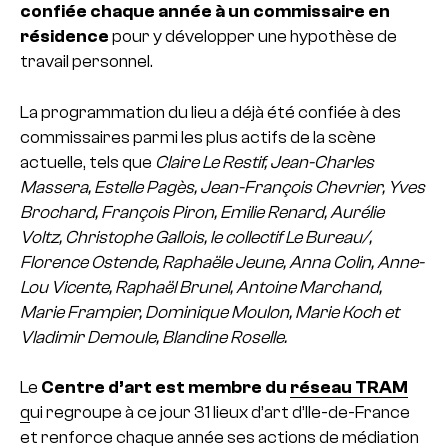
confiée chaque année à un com­mis­saire en
rési­dence
pour y déve­lop­per une hypo­thèse de
tra­vail per­son­nel.
La pro­gram­ma­tion du lieu a déjà été confiée à des
com­mis­sai­res parmi les plus actifs de la scène
actuelle, tels que
Claire Le Restif, Jean-Charles
Massera, Estelle Pagès, Jean-François Chevrier, Yves
Brochard, François Piron, Emilie Renard, Aurélie
Voltz, Christophe Gallois, le col­lec­tif Le Bureau/,
Florence Ostende, Raphaële Jeune, Anna Colin, Anne-
Lou Vicente, Raphaël Brunel, Antoine Marchand,
Marie Frampier, Dominique Moulon, Marie Koch et
Vladimir Demoule, Blandine Roselle.
Le
Centre d’art est membre du
réseau TRAM
q
ui regroupe à ce jour 31 lieux d’art d’Ile-de-France
et renforce chaque année ses actions de médiation