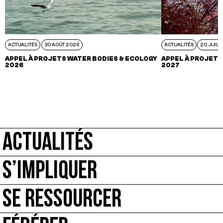
ACTUALITÉS
30 AOÛT 2026
ACTUALITÉS
20 JUIL 
APPEL À PROJETS WATER BODIES & ECOLOGY
APPEL À PROJETS
2026
2027
ACTUALITÉS
S’IMPLIQUER
SE RESSOURCER