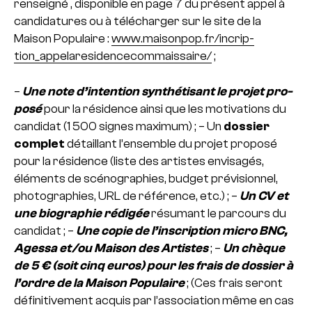
ren­sei­gné , dis­po­ni­ble en page 7 du pré­sent appel à
can­di­da­tu­res ou à télé­char­ger sur le site de la
Maison Populaire :
www.mai­son­pop.fr/incrip­
tion_appe­la­re­si­den­ce­com­mais­saire/
;
–
Une note d’inten­tion syn­thé­ti­sant le projet pro­
posé
pour la rési­dence ainsi que les moti­va­tions du
can­di­dat
(1 500 signes maxi­mum) ;
– Un
dos­sier
com­plet
détaillant l’ensem­ble du projet pro­posé
pour la rési­dence (liste des artis­tes envi­sa­gés,
éléments de scé­no­gra­phies, budget pré­vi­sion­nel,
pho­to­gra­phies, URL de réfé­rence, etc.) ;
–
Un CV et
une bio­gra­phie rédi­gée
résu­mant le par­cours du
can­di­dat ;
–
Une copie de l’ins­crip­tion micro BNC,
Agessa et/ou Maison des Artistes
;
–
Un chèque
de 5 € (soit cinq euros) pour les frais de dos­sier à
l’ordre de la Maison Populaire
;
(Ces frais seront
défi­ni­ti­ve­ment acquis par l’asso­cia­tion même en cas