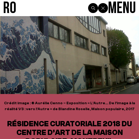
R0
Menu
Crédit image : © Aurélie Cenno – Exposition « L’Autre… De l’image à la
réalité 1/3 : vers l’Autre » de Blandine Roselle, Maison populaire, 2017
RÉSIDENCE CURATORIALE 2018 DU
CENTRE D’ART DE LA MAISON