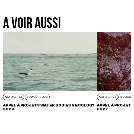
A VOIR AUSSI
ACTUALITÉS
30 AOÛT 2026
ACTUALITÉS
20 JUIL 
APPEL À PROJETS WATER BODIES & ECOLOGY
APPEL À PROJETS
2026
2027