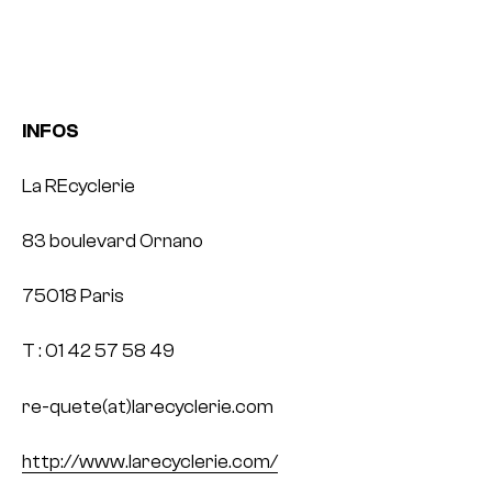
INFOS
La REcyclerie
83 boulevard Ornano
75018 Paris
T : 01 42 57 58 49
re-quete(at)larecyclerie.com
http://www.larecyclerie.com/