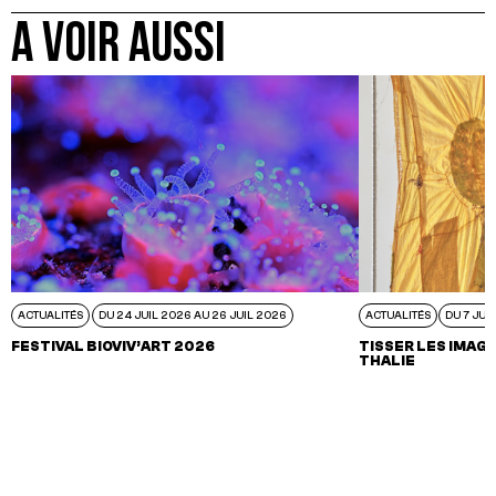
A VOIR AUSSI
ACTUALITÉS
DU 24 JUIL 2026 AU 26 JUIL 2026
ACTUALITÉS
DU 7 JUI
FESTIVAL BIOVIV’ART 2026
TISSER LES IMAGI
THALIE