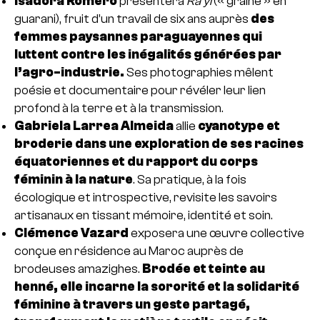
Isadora Romero
présentera
Ra’yi
(« graine » en
guarani), fruit d’un travail de six ans auprès
des
femmes paysannes paraguayennes qui
luttent contre les inégalités générées par
l’agro-industrie.
Ses photographies mêlent
poésie et documentaire pour révéler leur lien
profond à la terre et à la transmission.
Gabriela Larrea Almeida
allie
cyanotype et
broderie dans une exploration de ses racines
équatoriennes et du rapport du corps
féminin à la nature
. Sa pratique, à la fois
écologique et introspective, revisite les savoirs
artisanaux en tissant mémoire, identité et soin.
Clémence Vazard
exposera une œuvre collective
conçue en résidence au Maroc auprès de
brodeuses amazighes.
Brodée et teinte au
henné, elle incarne la sororité et la solidarité
féminine à travers un geste partagé,