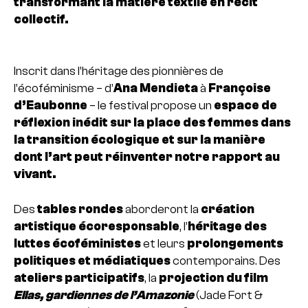
transformant la matière textile en récit
collectif.
Inscrit dans l’héritage des pionnières de
l’écoféminisme – d’
Ana Mendieta
à
Françoise
d’Eaubonne
– le festival propose un
espace de
réflexion inédit sur la place des femmes dans
la transition écologique et sur la manière
dont l’art peut réinventer notre rapport au
vivant.
Des
tables rondes
aborderont la
création
artistique écoresponsable
, l’
héritage des
luttes écoféministes
et leurs
prolongements
politiques et médiatiques
contemporains. Des
ateliers participatifs
, la
projection du film
Ellas, gardiennes de l’Amazonie
(Jade Fort &