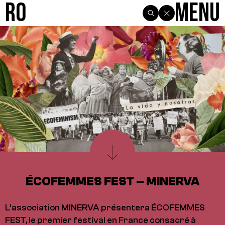
R0
Menu
ÉCOFEMMES FEST – MINERVA
L’association MINERVA présentera ÉCOFEMMES
FEST, le premier festival en France consacré à