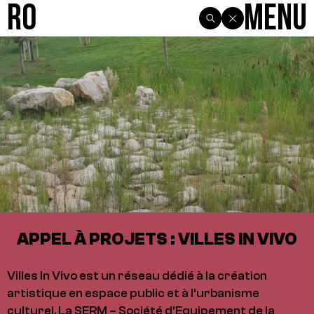
R0
Menu
APPEL À PROJETS : VILLES IN VIVO
Villes In Vivo est un réseau dédié à la création
artistique en espace public et à l’urbanisme
culturel. La SERM – Société d’Equipement de la