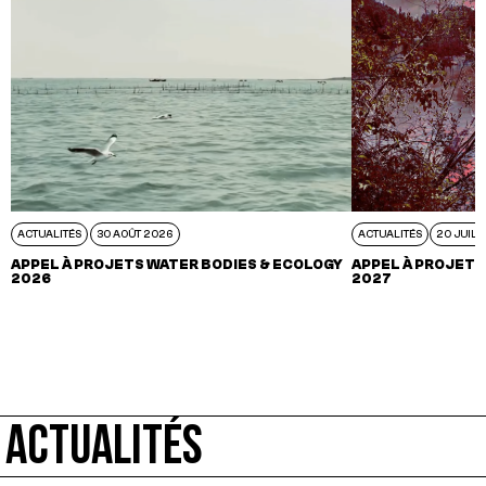
ACTUALITÉS
30 AOÛT 2026
ACTUALITÉS
20 JUIL 
APPEL À PROJETS WATER BODIES & ECOLOGY
APPEL À PROJETS
2026
2027
ACTUALITÉS