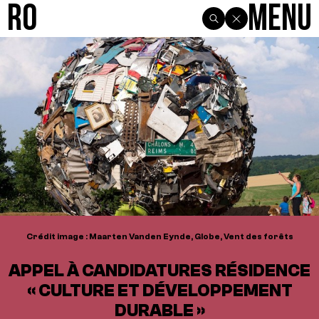
R0
Menu
Crédit image : Maarten Vanden Eynde, Globe, Vent des forêts
APPEL À CANDIDATURES RÉSIDENCE
« CULTURE ET DÉVELOPPEMENT
DURABLE »