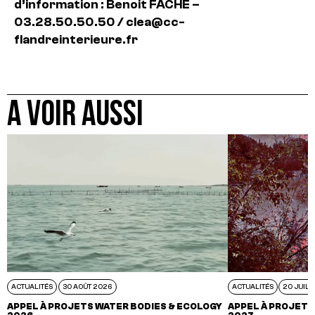
d’information : Benoit FACHE –
03.28.50.50.50 / clea@cc-
flandreinterieure.fr
A VOIR AUSSI
ACTUALITÉS
30 AOÛT 2026
ACTUALITÉS
20 JUIL 
APPEL À PROJETS WATER BODIES & ECOLOGY
APPEL À PROJETS