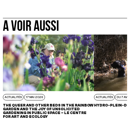
A VOIR AUSSI
ACTUALITÉS
17 MAI 2026
ACTUALITÉS
DU 7 AVR
THE QUEER AND OTHER BEDS IN THE RAINBOW
HYDRO-PLEIN-DE
GARDEN AND THE JOY OF UNSOLICITED
GARDENING IN PUBLIC SPACE – LE CENTRE
FOR ART AND ECOLOGY