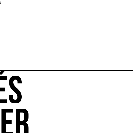
s
ÉS
UER
-vous de l'art et de l'écologie : manifestations, appels à 