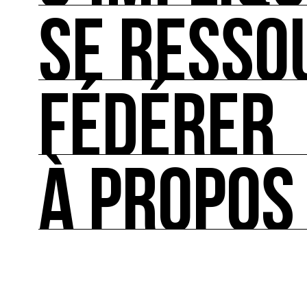
SE RESSO
S’IMPLIQUER
Les bonnes pratiques, guides et outils pour rédu
FÉDÉRER
SE RESSOURCER
Les ressources théoriques et inspirantes sur les
À PROPOS
FÉDÉRER
Le répertoire des acteurs de l’écologie culturel
À PROPOS
Ressource0 est le premier média et centre de re
française et internationale consacrée à l’art et à
cette thématique et recense les acteurs clés.