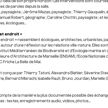
-delà de son propre horizon ! Les interventions sont courtes, d
ses de paroles depuis la salle.
 paysagiste ; Jérôme Mazas, paysagiste ; Thierry Gauquelin, é
amuel Robert, géographe ; Caroline Chottin, paysagiste ; et le
es, écologues…
et endroit »
 endroit » rassemblent écologues, architectes, urbanistes, pa
 autour d’une réflexion sur les relations ville-nature.
Elles sont
titut Méditerranéen de Biodiversité et d’Ecologie marine et 
rieure d’Architecture de Marseille (ENSAM), l’Ecole Nationale 
IC Friche La Belle de Mai.
st conçue par Thierry Tatoni, Alexandra Biehler, Séverine S
he, Bernard Misrachi, Isabelle Rault, Bruno Jourdan, Marielle G
mpte de la manière la plus documentée possible des échange
́es : textes, enregistrements audio, vidéos, photos…