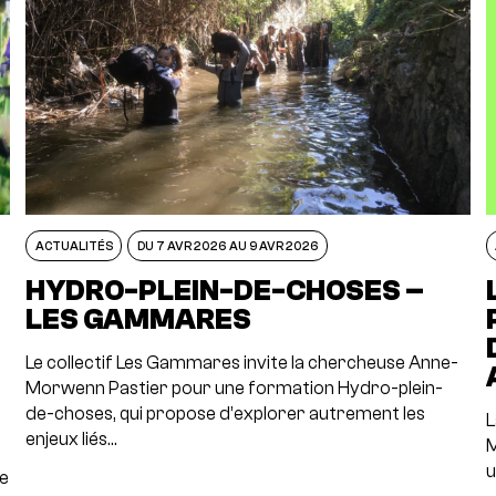
ACTUALITÉS
DU 7 AVR 2026 AU 9 AVR 2026
N
HYDRO-PLEIN-DE-CHOSES –
LES GAMMARES
Le collectif Les Gammares invite la chercheuse Anne-
Morwenn Pastier pour une formation Hydro-plein-
de-choses, qui propose d’explorer autrement les
L
enjeux liés…
M
u
re