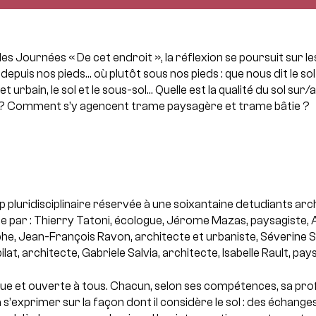
des Journées « De cet endroit », la réflexion se poursuit sur le
puis nos pieds… où plutôt sous nos pieds : que nous dit le sol d
jet urbain, le sol et le sous-sol… Quelle est la qualité du sol sur
es ? Comment s’y agencent trame paysagère et trame bâtie ?
pluridisciplinaire réservée à une soixantaine detudiants arc
́e par : Thierry Tatoni, écologue, Jérome Mazas, paysagiste, 
he, Jean-François Ravon, architecte et urbaniste, Séverine 
lat, architecte, Gabriele Salvia, architecte, Isabelle Rault, pay
ique et ouverte à tous. Chacun, selon ses compétences, sa pro
̀ s’exprimer sur la façon dont il considère le sol : des échang