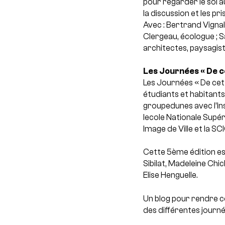
pour regarder le sol au
la discussion et les pri
Avec : Bertrand Vignal,
Clergeau, écologue ; S
architectes, paysagist
Les Journées « De c
Les Journées « De cet
étudiants et habitants
groupedunes avec l’Ins
lecole Nationale Supé
Image de Ville et la SC
Cette 5ème édition e
Sibilat, Madeleine Chic
Elise Henguelle.
Un blog pour rendre co
des différentes journe