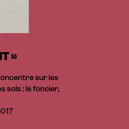
T »
 concentre sur les
 sols : le foncier,
2017