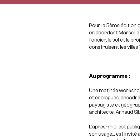
Pour la 5ème édition 
en abordant Marseille de
foncier, le sol et le pro
construisent les vill
Au programme :
Une matinée workshop 
et écologues, encadre
paysagiste et géograp
architecte, Arnaud Sibi
L’après-midi est publ
son usage… est invité a