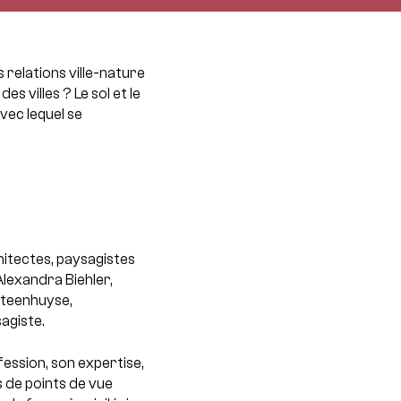
s relations ville-nature
es villes ? Le sol et le
/avec lequel se
hitectes, paysagistes
Alexandra Biehler,
Steenhuyse,
sagiste.
fession, son expertise,
es de points de vue