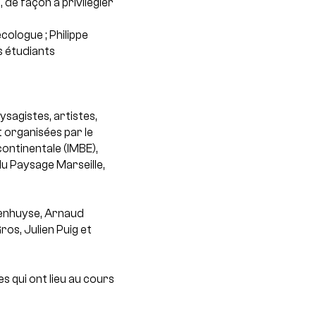
e façon à privilégier
cologue ; Philippe
s étudiants
ysagistes, artistes,
 organisées par le
continentale (IMBE),
du Paysage Marseille,
teenhuyse, Arnaud
ros, Julien Puig et
s qui ont lieu au cours