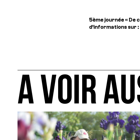
5ème journée « De c
d’informations sur :
A VOIR AU