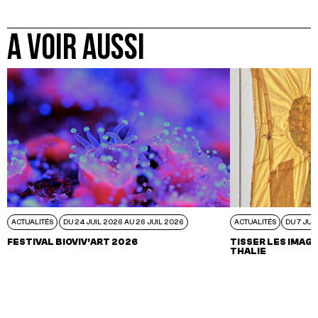
A VOIR AUSSI
ACTUALITÉS
DU 24 JUIL 2026 AU 26 JUIL 2026
ACTUALITÉS
DU 7 JUI
FESTIVAL BIOVIV’ART 2026
TISSER LES IMAGI
THALIE