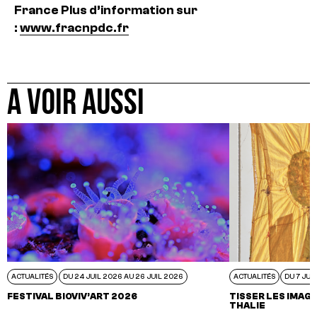
France
Plus d’information sur
:
www.fracnpdc.fr
A VOIR AUSSI
ACTUALITÉS
DU 24 JUIL 2026 AU 26 JUIL 2026
ACTUALITÉS
DU 7 JUI
FESTIVAL BIOVIV’ART 2026
TISSER LES IMAGI
THALIE