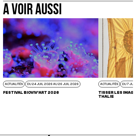
A VOIR AUSSI
ACTUALITÉS
DU 24 JUIL 2026 AU 26 JUIL 2026
ACTUALITÉS
DU 7 JUI
FESTIVAL BIOVIV’ART 2026
TISSER LES IMAGI
THALIE