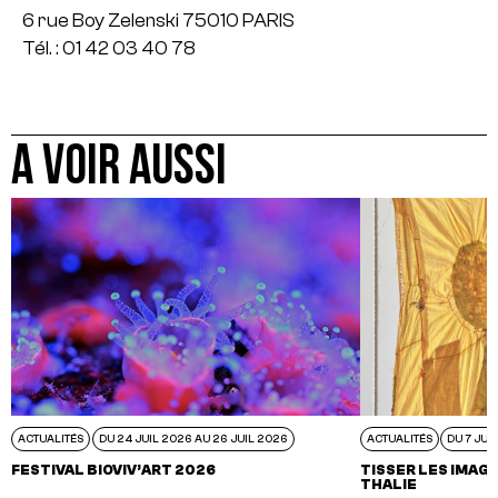
6 rue Boy Zelenski 75010 PARIS
Tél. : 01 42 03 40 78
A VOIR AUSSI
ACTUALITÉS
DU 24 JUIL 2026 AU 26 JUIL 2026
ACTUALITÉS
DU 7 JUI
FESTIVAL BIOVIV’ART 2026
TISSER LES IMAGI
THALIE