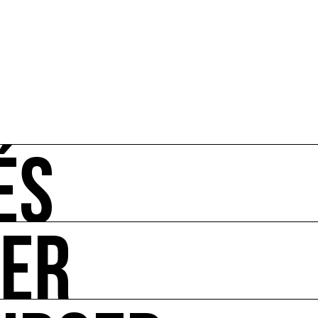
ÉS
UER
-vous de l'art et de l'écologie : manifestations, appels à 