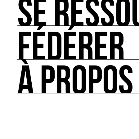
SE RESSO
Les bonnes pratiques, guides et outils pour rédu
FÉDÉRER
SE RESSOURCER
Les ressources théoriques et inspirantes sur les
À PROPOS
FÉDÉRER
Le répertoire des acteurs de l’écologie culturel
À PROPOS
Ressource0 est le premier média et centre de re
française et internationale consacrée à l’art et à
cette thématique et recense les acteurs clés.