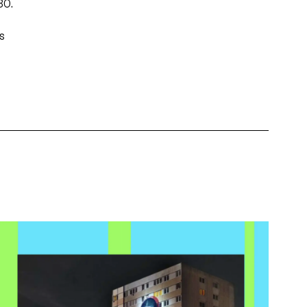
30.
s