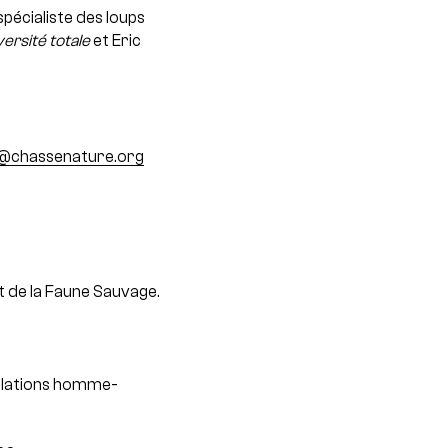
pécialiste des loups
versité totale
et Eric
@chassenature.org
et de la Faune Sauvage.
relations homme-