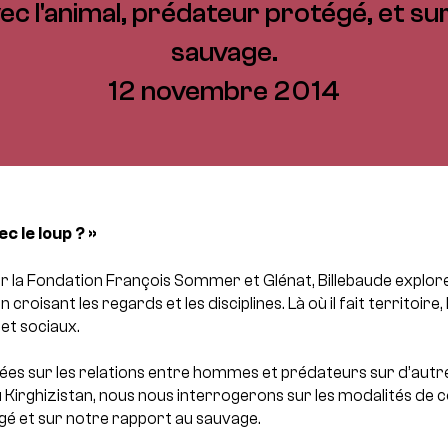
ec l'animal, prédateur protégé, et su
sauvage.
12 novembre 2014
 le loup ? »
r la Fondation François Sommer et Glénat, Billebaude explore
 croisant les regards et les disciplines.
Là où il fait territoire
 et sociaux.
ées sur les relations entre hommes et prédateurs sur d’autre
 Kirghizistan, nous nous interrogerons sur les modalités de c
gé et sur notre rapport au sauvage.