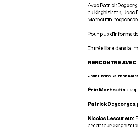
Avec Patrick Degeorges
au Kirghizistan, Joao
Marboutin, responsabl
Pour plus d’informati
Entrée libre dans la li
RENCONTRE AVEC 
Joao Pedro Galhano Alve
Éric Marboutin
, res
Patrick Degeorges
,
Nicolas Lescureux
,
prédateur (Kirghizstan