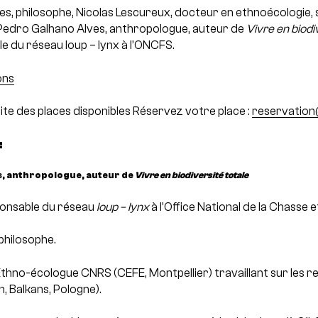
, philosophe, Nicolas Lescureux, docteur en ethnoécologie, s
 Pedro Galhano Alves, anthropologue, auteur de
Vivre en biodi
e du réseau loup – lynx à l’ONCFS.
ons
mite des places disponibles
Réservez votre place :
reservation
:
s
, anthropologue, auteur de
Vivre en biodiversité totale
ponsable du réseau
loup – lynx
à l’Office National de la Chasse 
 philosophe.
 Ethno-écologue CNRS (CEFE, Montpellier) travaillant sur les 
, Balkans, Pologne).