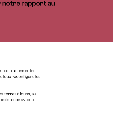
r notre rapport au
 les relations entre
, le loup reconfigure les
s terres à loups, au
oexistence avec le