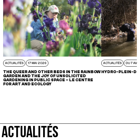
ACTUALITÉS
17 MAI 2026
ACTUALITÉS
DU 7 AVR
THE QUEER AND OTHER BEDS IN THE RAINBOW
HYDRO-PLEIN-DE
GARDEN AND THE JOY OF UNSOLICITED
GARDENING IN PUBLIC SPACE – LE CENTRE
FOR ART AND ECOLOGY
ACTUALITÉS