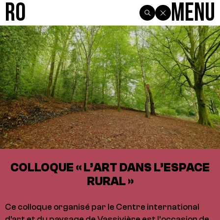
R0
Menu
COLLOQUE « L’ART DANS L’ESPACE
RURAL »
Ce colloque organisé par le Centre international
d'art et du paysage de Vassivière est l'occasion de