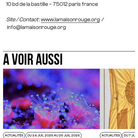
10 bd de la bastille – 75012 paris france
Site / Contact
:
www.lamaisonrouge.org
/
info@lamaisonrouge.org
A VOIR AUSSI
ACTUALITÉS
DU 24 JUIL 2026 AU 26 JUIL 2026
ACTUALITÉS
DU 7 JUI